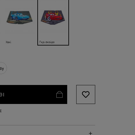
Χακί
Γκρι σκούρο
0y
ΘΙ
Σ