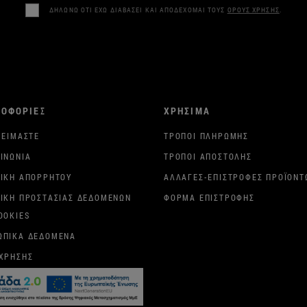
ΔΗΛΩΝΩ ΟΤΙ ΕΧΩ ΔΙΑΒΑΣΕΙ ΚΑΙ ΑΠΟΔΕΧΟΜΑΙ ΤΟΥΣ
ΟΡΟΥΣ ΧΡΗΣΗΣ
.
ΡΟΦΟΡΙΕΣ
ΧΡΗΣΙΜΑ
 ΕΊΜΑΣΤΕ
ΤΡΌΠΟΙ ΠΛΗΡΩΜΉΣ
ΙΝΩΝΊΑ
ΤΡΌΠΟΙ ΑΠΟΣΤΟΛΉΣ
ΤΙΚΉ ΑΠΟΡΡΉΤΟΥ
ΑΛΛΑΓΈΣ-ΕΠΙΣΤΡΟΦΈΣ ΠΡΟΪΌΝΤ
ΤΙΚΉ ΠΡΟΣΤΑΣΊΑΣ ΔΕΔΟΜΈΝΩΝ
ΦΌΡΜΑ ΕΠΙΣΤΡΟΦΉΣ
OOKIES
ΩΠΙΚΆ ΔΕΔΟΜΈΝΑ
 ΧΡΉΣΗΣ