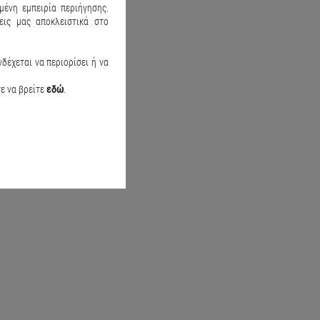
μένη εμπειρία περιήγησης.
ις μας αποκλειστικά στο
αγιό Speed action Μπλε
Παιδικό μαγιό Water active Θαλασ
δέχεται να περιορίσει ή να
20.90
€14.50
€19.90
τε να βρείτε
εδώ
.