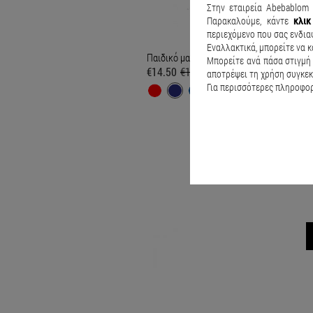
Στην εταιρεία Abebablom 
Παρακαλούμε, κάντε
κλι
περιεχόμενο που σας ενδια
Εναλλακτικά, μπορείτε να κ
Παιδικό μαγιό Water active Μπλε Σκούρο
Μπορείτε ανά πάσα στιγμή 
€14.50
€19.90
αποτρέψει τη χρήση συγκεκ
Για περισσότερες πληροφορί