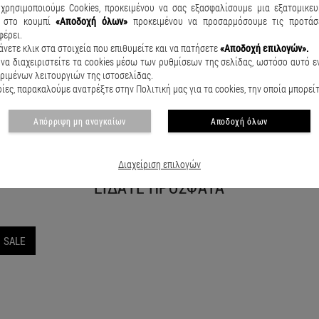
χρησιμοποιούμε Cookies, προκειμένου να σας εξασφαλίσουμε μια εξατομικευ
κ
στο κουμπί
«Αποδοχή όλων»
προκειμένου να προσαρμόσουμε τις προτάσε
φέρει.
άνετε κλικ στα στοιχεία που επιθυμείτε και να πατήσετε
«Αποδοχή επιλογών».
Παιδικό μαγιό βερμούδα Seashell Θαλασσί
Παιδικό μ
να διαχειριστείτε τα cookies μέσω των ρυθμίσεων της σελίδας, ωστόσο αυτό εν
€15.50
€20.90
€15.50
€
ριμένων λειτουργιών της ιστοσελίδας.
ες, παρακαλούμε ανατρέξτε στην Πολιτική μας για τα cookies, την οποία μπορεί
Απόρριψη μη αναγκαίων
Αποδοχή όλων
Διαχείριση επιλογών
ΕΙΔΑΤΕ ΠΡΟΣΦΑΤΑ
SALE