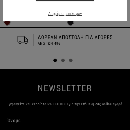
Γυαλιά ηλίου Polarized P6620 Μπορντό
Γυαλιά ηλίου Polarized P6608 Μαύρο
Διαχείριση επιλογών
€19.90
€29.90
€19.90
€29.90
ΔΩΡΕΑΝ ΑΠΟΣΤΟΛΗ ΓΙΑ ΑΓΟΡΕΣ
ΑΝΩ ΤΩΝ 49€
NEWSLETTER
Εγγραφείτε και κερδίστε 5% ΕΚΠΤΩΣΗ για την επόμενη σας online αγορά.