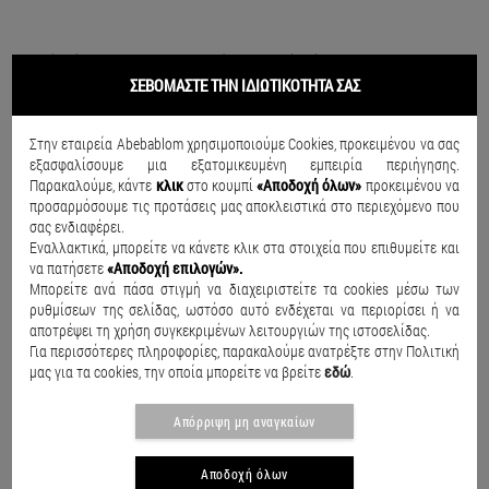
Γυαλιά ηλίου Polarized P6632 Μαύρο
Γυαλιά ηλίου Polarized P6601 Ροζ
€19.90
€29.90
€19.90
€29.90
ΣΕΒΟΜΑΣΤΕ ΤΗΝ ΙΔΙΩΤΙΚΟΤΗΤΑ ΣΑΣ
Στην εταιρεία Abebablom χρησιμοποιούμε Cookies, προκειμένου να σας
SALE
SALE
εξασφαλίσουμε μια εξατομικευμένη εμπειρία περιήγησης.
Παρακαλούμε, κάντε
κλικ
στο κουμπί
«Αποδοχή όλων»
προκειμένου να
προσαρμόσουμε τις προτάσεις μας αποκλειστικά στο περιεχόμενο που
σας ενδιαφέρει.
Εναλλακτικά, μπορείτε να κάνετε κλικ στα στοιχεία που επιθυμείτε και
να πατήσετε
«Αποδοχή επιλογών».
Μπορείτε ανά πάσα στιγμή να διαχειριστείτε τα cookies μέσω των
ρυθμίσεων της σελίδας, ωστόσο αυτό ενδέχεται να περιορίσει ή να
αποτρέψει τη χρήση συγκεκριμένων λειτουργιών της ιστοσελίδας.
Για περισσότερες πληροφορίες, παρακαλούμε ανατρέξτε στην Πολιτική
μας για τα cookies, την οποία μπορείτε να βρείτε
εδώ
.
Απόρριψη μη αναγκαίων
Αποδοχή όλων