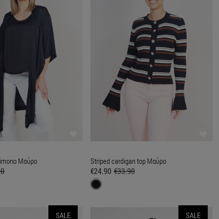
 kimono Μαύρο
Striped cardigan top Μαύρο
00
€24.90
€33.90
SALE
SALE