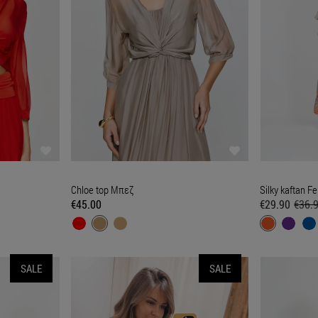
Chloe top Μπεζ
Silky kaftan F
€45.00
€29.90
€36.
SALE
SALE