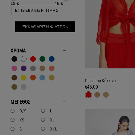
19
€
48
€
ΕΠΙΒΕΒΑΙΩΣΗ ΤΙΜΗΣ
ΕΚΚΑΘΑΡΙΣΗ ΦΙΛΤΡΩΝ
ΧΡΩΜΑ
Chloe top Κόκκινο
€45.00
ΜΕΓΕΘΟΣ
O/S
L
XS
XL
S
XXL