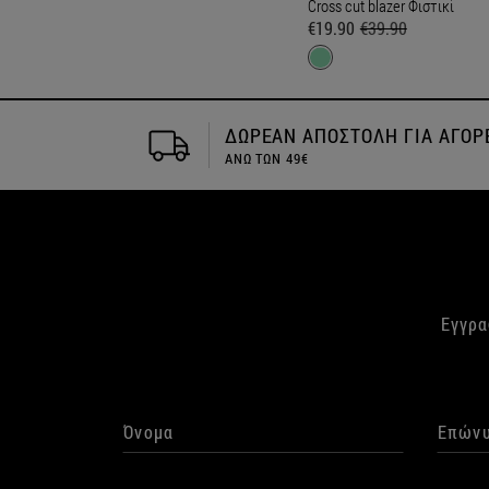
Cross cut blazer Φιστικί
€19.90
€39.90
ΓΙΑ ΑΓΟΡΕΣ
Αποστολή την ιδια μέρα
Εγγρα