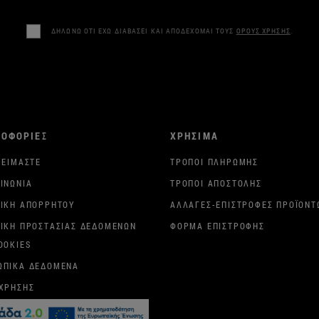
ΔΗΛΩΝΩ ΟΤΙ ΕΧΩ ΔΙΑΒΑΣΕΙ ΚΑΙ ΑΠΟΔΕΧΟΜΑΙ ΤΟΥΣ
ΟΡΟΥΣ ΧΡΗΣΗΣ
.
ΡΟΦΟΡΙΕΣ
ΧΡΗΣΙΜΑ
 ΕΊΜΑΣΤΕ
ΤΡΌΠΟΙ ΠΛΗΡΩΜΉΣ
ΙΝΩΝΊΑ
ΤΡΌΠΟΙ ΑΠΟΣΤΟΛΉΣ
ΤΙΚΉ ΑΠΟΡΡΉΤΟΥ
ΑΛΛΑΓΈΣ-ΕΠΙΣΤΡΟΦΈΣ ΠΡΟΪΌΝΤ
ΤΙΚΉ ΠΡΟΣΤΑΣΊΑΣ ΔΕΔΟΜΈΝΩΝ
ΦΌΡΜΑ ΕΠΙΣΤΡΟΦΉΣ
OOKIES
ΩΠΙΚΆ ΔΕΔΟΜΈΝΑ
 ΧΡΉΣΗΣ