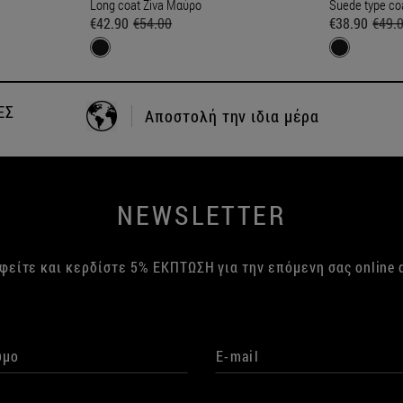
Long coat Ziva Μαύρο
Suede type co
€42.90
€54.00
€38.90
€49.
+30 24210 83702
ΤΗΛΕΦΩΝΙΚΕΣ ΠΑΡΑΓΓΕΛΙΕΣ
NEWSLETTER
φείτε και κερδίστε 5% ΕΚΠΤΩΣΗ για την επόμενη σας online 