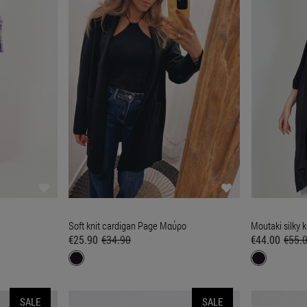
Soft knit cardigan Page Μαύρο
Moutaki silky
€25.90
€34.90
€44.00
€55.
SALE
SALE