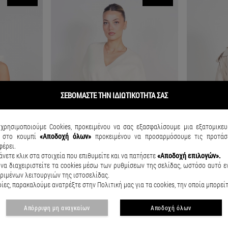
ΣΕΒΟΜΑΣΤΕ ΤΗΝ ΙΔΙΩΤΙΚΟΤΗΤΑ ΣΑΣ
χρησιμοποιούμε Cookies, προκειμένου να σας εξασφαλίσουμε μια εξατομικευ
κ
στο κουμπί
«Αποδοχή όλων»
προκειμένου να προσαρμόσουμε τις προτάσε
φέρει.
άνετε κλικ στα στοιχεία που επιθυμείτε και να πατήσετε
«Αποδοχή επιλογών».
να διαχειριστείτε τα cookies μέσω των ρυθμίσεων της σελίδας, ωστόσο αυτό εν
ριμένων λειτουργιών της ιστοσελίδας.
ες, παρακαλούμε ανατρέξτε στην Πολιτική μας για τα cookies, την οποία μπορεί
Sleeveless mini jacket with hoodie Pam Εκρού
Sleeveless belted cardigan/top Luna Εκρού
Katherine tre
Απόρριψη μη αναγκαίων
Αποδοχή όλων
€24.90
€36.90
€29.90
€49.