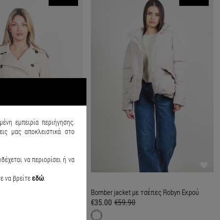
μένη εμπειρία περιήγησης.
ις μας αποκλειστικά στο
δέχεται να περιορίσει ή να
τε να βρείτε
εδώ
.
nch coat Μπεζ
Bomber jacket με τσέπες Robyn Εκρού
90
€35.00
€59.90