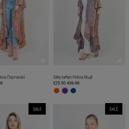
elicia Πορτοκαλί
Silky kaftan Felicia Μωβ
90
€29.90
€36.90
SALE
SALE