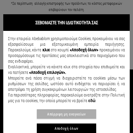
*Σε περίπτωση αλλαγής-επιστροφής των προϊόντων, το κόστος μεταφορικών
επιβαρύνουν τον πελάτη
.
ΣΕΒΟΜΑΣΤΕ ΤΗΝ ΙΔΙΩΤΙΚΟΤΗΤΑ ΣΑΣ
ΔΩΡΕΑΝ ΑΠΟΣΤΟΛΗ ΓΙΑ ΑΓΟΡΕΣ
Στην εταιρεία Abebablom χρησιμοποιούμε Cookies, προκειμένου να σας
ΑΝΩ ΤΩΝ 49€
εξασφαλίσουμε μια εξατομικευμένη εμπειρία περιήγησης.
Παρακαλούμε, κάντε
κλικ
στο κουμπί
«Αποδοχή όλων»
προκειμένου να
προσαρμόσουμε τις προτάσεις μας αποκλειστικά στο περιεχόμενο που
σας ενδιαφέρει.
Εναλλακτικά, μπορείτε να κάνετε κλικ στα στοιχεία που επιθυμείτε και
να πατήσετε
«Αποδοχή επιλογών».
Μπορείτε ανά πάσα στιγμή να διαχειριστείτε τα cookies μέσω των
ρυθμίσεων της σελίδας, ωστόσο αυτό ενδέχεται να περιορίσει ή να
NEWSLETTER
αποτρέψει τη χρήση συγκεκριμένων λειτουργιών της ιστοσελίδας.
Για περισσότερες πληροφορίες, παρακαλούμε ανατρέξτε στην Πολιτική
μας για τα cookies, την οποία μπορείτε να βρείτε
εδώ
.
Εγγραφείτε και κερδίστε 5% ΕΚΠΤΩΣΗ για την επόμενη σας online αγορά.
Απόρριψη μη αναγκαίων
Αποδοχή όλων