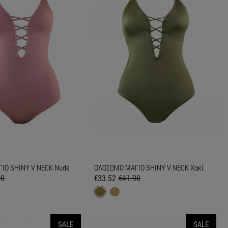
ΙΟ SHINY V NECK Nude
ΟΛΟΣΩΜΟ ΜΑΓΙΟ SHINY V NECK Χακί
90
€33.52
€41.90
SALE
SALE