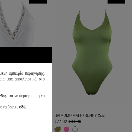
μένη εμπειρία περιήγησης.
ις μας αποκλειστικά στο
δέχεται να περιορίσει ή να
τε να βρείτε
εδώ
.
ΙΟ NET Λευκό
ΟΛΟΣΩΜΟ ΜΑΓΙΟ SUNNY Χακί
90
€27.92
€34.90