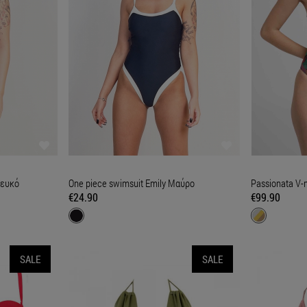
Λευκό
One piece swimsuit Emily Μαύρο
Passionata V-
€24.90
€99.90
SALE
SALE