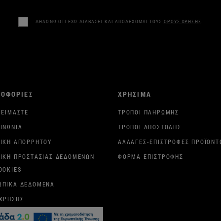
ΔΗΛΩΝΩ ΟΤΙ ΕΧΩ ΔΙΑΒΑΣΕΙ ΚΑΙ ΑΠΟΔΕΧΟΜΑΙ ΤΟΥΣ
ΟΡΟΥΣ ΧΡΗΣΗΣ
.
ΡΟΦΟΡΙΕΣ
ΧΡΗΣΙΜΑ
 ΕΊΜΑΣΤΕ
ΤΡΌΠΟΙ ΠΛΗΡΩΜΉΣ
ΙΝΩΝΊΑ
ΤΡΌΠΟΙ ΑΠΟΣΤΟΛΉΣ
ΤΙΚΉ ΑΠΟΡΡΉΤΟΥ
ΑΛΛΑΓΈΣ-ΕΠΙΣΤΡΟΦΈΣ ΠΡΟΪΌΝΤ
ΤΙΚΉ ΠΡΟΣΤΑΣΊΑΣ ΔΕΔΟΜΈΝΩΝ
ΦΌΡΜΑ ΕΠΙΣΤΡΟΦΉΣ
OOKIES
ΩΠΙΚΆ ΔΕΔΟΜΈΝΑ
 ΧΡΉΣΗΣ