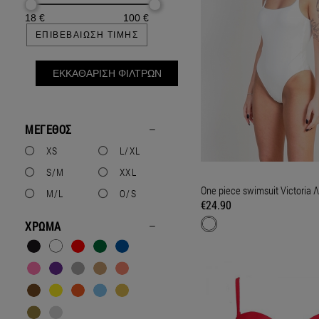
18
€
100
€
ΕΠΙΒΕΒΑΙΩΣΗ ΤΙΜΗΣ
ΕΚΚΑΘΑΡΙΣΗ ΦΙΛΤΡΩΝ
ΜΕΓΕΘΟΣ
XS
L/XL
S/Μ
ΧXL
One piece swimsuit Victoria 
M/L
O/S
€24.90
ΧΡΩΜΑ