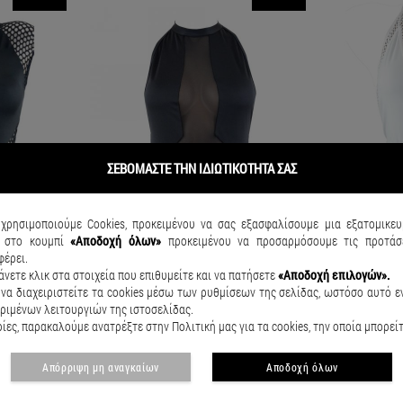
ΣΕΒΟΜΑΣΤΕ ΤΗΝ ΙΔΙΩΤΙΚΟΤΗΤΑ ΣΑΣ
χρησιμοποιούμε Cookies, προκειμένου να σας εξασφαλίσουμε μια εξατομικευ
κ
στο κουμπί
«Αποδοχή όλων»
προκειμένου να προσαρμόσουμε τις προτάσε
φέρει.
άνετε κλικ στα στοιχεία που επιθυμείτε και να πατήσετε
«Αποδοχή επιλογών».
να διαχειριστείτε τα cookies μέσω των ρυθμίσεων της σελίδας, ωστόσο αυτό εν
ριμένων λειτουργιών της ιστοσελίδας.
ες, παρακαλούμε ανατρέξτε στην Πολιτική μας για τα cookies, την οποία μπορεί
ΟΛΟΣΩΜΟ ΜΑΓΙΟ ΜΕ ΔΙΑΤΡΗΤΑ ΣΧΕΔΙΑ Μαύρο
ΟΛΟΣΩΜΟ ΜΑΓΙΟ ΜΕ ΔΙΑΦΑΝΕΙΕΣ Μαύρο
ΟΛΟΣΩΜΟ ΜΑΓ
Απόρριψη μη αναγκαίων
Αποδοχή όλων
€35.12
€43.90
€33.52
€41.