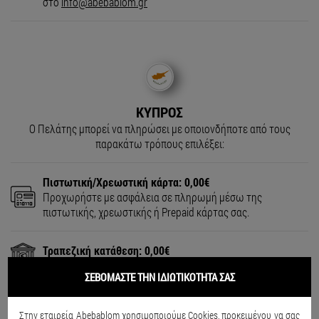
στο
info@abebablom.gr
ΚΥΠΡΟΣ
Ο Πελάτης μπορεί να πληρώσει με οποιονδήποτε από τους
παρακάτω τρόπους επιλέξει:
Πιστωτική/Χρεωστική κάρτα: 0,00€
Προχωρήστε με ασφάλεια σε πληρωμή μέσω της
πιστωτικής, χρεωστικής ή Prepaid κάρτας σας.
Τραπεζική κατάθεση: 0,00€
Κατάθεση χρημάτων εντός 3 εργάσιμων ημερών
ΣΕΒΟΜΑΣΤΕ ΤΗΝ ΙΔΙΩΤΙΚΟΤΗΤΑ ΣΑΣ
(Δικαιούχος λογαριασμών: Φιλοσοφόπουλος Σταύρος)
Εθνική Τράπεζα:
GR7201101230000012340117402
Στην εταιρεία Abebablom χρησιμοποιούμε Cookies, προκειμένου να σας