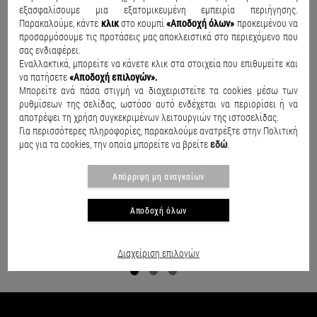
Alpha Bank:
GR4601403100310002002032899
εξασφαλίσουμε μια εξατομικευμένη εμπειρία περιήγησης.
Τράπεζα Πειραιώς:
GR7401711000006100126606211
Παρακαλούμε, κάντε
κλικ
στο κουμπί
«Αποδοχή όλων»
προκειμένου να
EFG Eurobank:
GR6802604740000040100370193
προσαρμόσουμε τις προτάσεις μας αποκλειστικά στο περιεχόμενο που
σας ενδιαφέρει.
Εναλλακτικά, μπορείτε να κάνετε κλικ στα στοιχεία που επιθυμείτε και
Σαν αιτιολογία στη κατάθεση αναφέρετε τον αριθμό
να πατήσετε
«Αποδοχή επιλογών».
παραγγελίας σας. Πληρωμή μέσω
Iris
στο ΑΦΜ:
Μπορείτε ανά πάσα στιγμή να διαχειριστείτε τα cookies μέσω των
106662901. Για την άμεση εξυπηρέτηση σας παρακαλούμε
ρυθμίσεων της σελίδας, ωστόσο αυτό ενδέχεται να περιορίσει ή να
να μας αποστείλετε το αντίγραφο κατάθεσης με e-mail
αποτρέψει τη χρήση συγκεκριμένων λειτουργιών της ιστοσελίδας.
στο
info@abebablom.gr
Για περισσότερες πληροφορίες, παρακαλούμε ανατρέξτε στην Πολιτική
μας για τα cookies, την οποία μπορείτε να βρείτε
εδώ
.
Απόρριψη μη αναγκαίων
Αποδοχή όλων
ΔΩΡΕΑΝ ΑΠΟΣΤΟΛΗ ΓΙΑ ΑΓΟΡΕΣ
ΑΝΩ ΤΩΝ 49€
Διαχείριση επιλογών