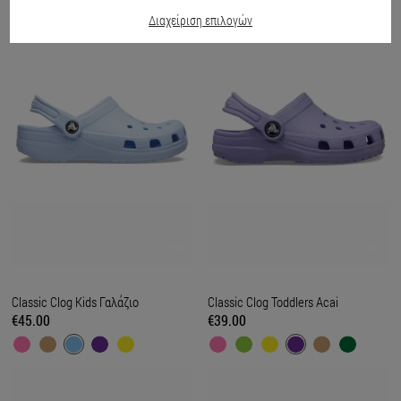
Διαχείριση επιλογών
Classic Clog Kids Γαλάζιο
Classic Clog Toddlers Acai
€45.00
€39.00