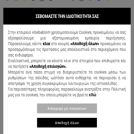
ΣΕΒΟΜΑΣΤΕ ΤΗΝ ΙΔΙΩΤΙΚΟΤΗΤΑ ΣΑΣ
Στην εταιρεία Abebablom χρησιμοποιούμε Cookies, προκειμένου να σας
εξασφαλίσουμε μια εξατομικευμένη εμπειρία περιήγησης.
Παρακαλούμε, κάντε
κλικ
στο κουμπί
«Αποδοχή όλων»
προκειμένου να
προσαρμόσουμε τις προτάσεις μας αποκλειστικά στο περιεχόμενο που
σας ενδιαφέρει.
Εναλλακτικά, μπορείτε να κάνετε κλικ στα στοιχεία που επιθυμείτε και
να πατήσετε
«Αποδοχή επιλογών».
Μπορείτε ανά πάσα στιγμή να διαχειριστείτε τα cookies μέσω των
ρυθμίσεων της σελίδας, ωστόσο αυτό ενδέχεται να περιορίσει ή να
αποτρέψει τη χρήση συγκεκριμένων λειτουργιών της ιστοσελίδας.
Για περισσότερες πληροφορίες, παρακαλούμε ανατρέξτε στην Πολιτική
μας για τα cookies, την οποία μπορείτε να βρείτε
εδώ
.
Απόρριψη μη αναγκαίων
Classic Clog Toddlers Ροζ
Classic Clog Kids Ροζ
€39.00
€45.00
Αποδοχή όλων