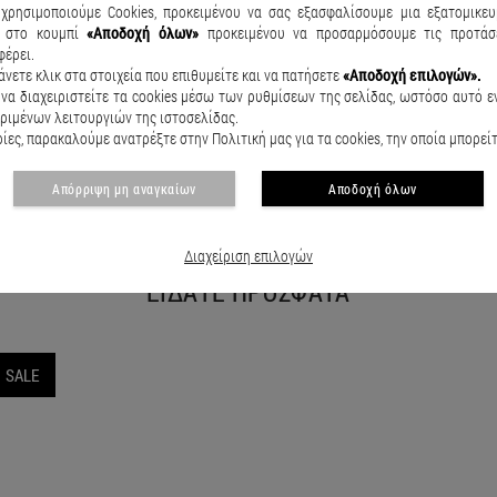
χρησιμοποιούμε Cookies, προκειμένου να σας εξασφαλίσουμε μια εξατομικευ
κ
στο κουμπί
«Αποδοχή όλων»
προκειμένου να προσαρμόσουμε τις προτάσε
φέρει.
άνετε κλικ στα στοιχεία που επιθυμείτε και να πατήσετε
«Αποδοχή επιλογών».
Παιδικό μαγιό βερμούδα Seashell Μπλε Σκούρο
Παιδικό μα
να διαχειριστείτε τα cookies μέσω των ρυθμίσεων της σελίδας, ωστόσο αυτό εν
€15.50
€20.90
€14.50
€
ριμένων λειτουργιών της ιστοσελίδας.
ες, παρακαλούμε ανατρέξτε στην Πολιτική μας για τα cookies, την οποία μπορεί
Απόρριψη μη αναγκαίων
Αποδοχή όλων
Διαχείριση επιλογών
ΕΙΔΑΤΕ ΠΡΟΣΦΑΤΑ
SALE