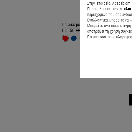
Στην εταιρεία Abebablom 
Παρακαλούμε, κάντε
κλι
περιεχόμενο που σας ενδια
Εναλλακτικά, μπορείτε να κ
Παιδικό μαγιό Speed action Κόκκινο
Μπορείτε ανά πάσα στιγμή 
€15.50
€20.90
αποτρέψει τη χρήση συγκεκ
Για περισσότερες πληροφορί