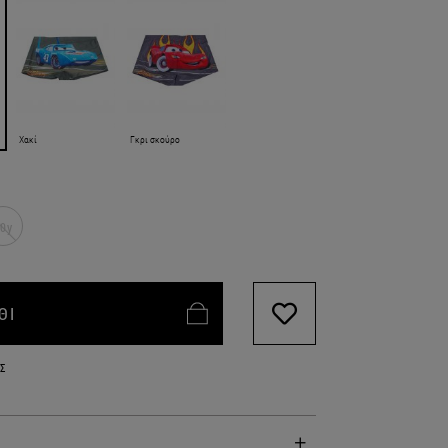
Χακί
Γκρι σκούρο
0y
ΘΙ
Σ