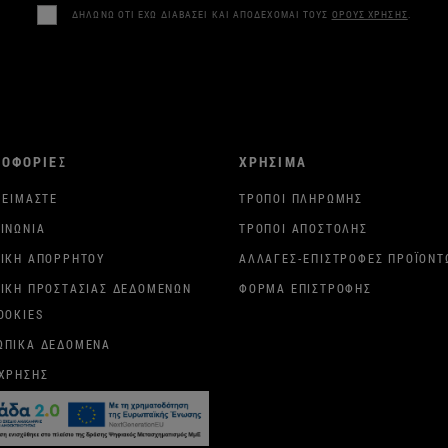
ΔΗΛΩΝΩ ΟΤΙ ΕΧΩ ΔΙΑΒΑΣΕΙ ΚΑΙ ΑΠΟΔΕΧΟΜΑΙ ΤΟΥΣ
ΟΡΟΥΣ ΧΡΗΣΗΣ
.
ΡΟΦΟΡΙΕΣ
ΧΡΗΣΙΜΑ
 ΕΊΜΑΣΤΕ
ΤΡΌΠΟΙ ΠΛΗΡΩΜΉΣ
ΙΝΩΝΊΑ
ΤΡΌΠΟΙ ΑΠΟΣΤΟΛΉΣ
ΤΙΚΉ ΑΠΟΡΡΉΤΟΥ
ΑΛΛΑΓΈΣ-ΕΠΙΣΤΡΟΦΈΣ ΠΡΟΪΌΝΤ
ΤΙΚΉ ΠΡΟΣΤΑΣΊΑΣ ΔΕΔΟΜΈΝΩΝ
ΦΌΡΜΑ ΕΠΙΣΤΡΟΦΉΣ
OOKIES
ΩΠΙΚΆ ΔΕΔΟΜΈΝΑ
 ΧΡΉΣΗΣ