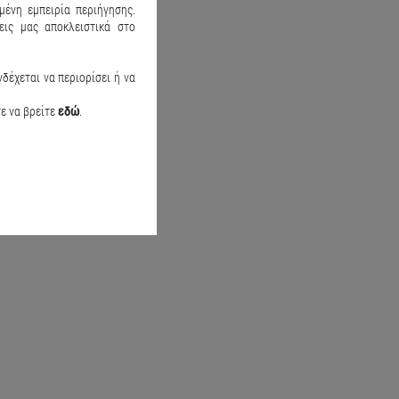
μένη εμπειρία περιήγησης.
ις μας αποκλειστικά στο
γιό Cars Γκρι σκούρο
Παιδικό μαγιό Animals Κόκκινο
δέχεται να περιορίσει ή να
19.90
€14.50
€19.90
τε να βρείτε
εδώ
.