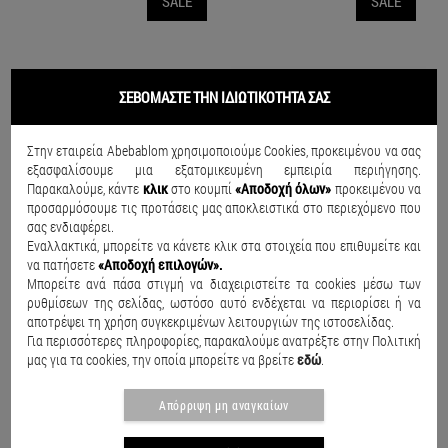
SALE
SALE
ΣΕΒΟΜΑΣΤΕ ΤΗΝ ΙΔΙΩΤΙΚΟΤΗΤΑ ΣΑΣ
Στην εταιρεία Abebablom χρησιμοποιούμε Cookies, προκειμένου να σας
εξασφαλίσουμε μια εξατομικευμένη εμπειρία περιήγησης.
Παρακαλούμε, κάντε
κλικ
στο κουμπί
«Αποδοχή όλων»
προκειμένου να
προσαρμόσουμε τις προτάσεις μας αποκλειστικά στο περιεχόμενο που
σας ενδιαφέρει.
Εναλλακτικά, μπορείτε να κάνετε κλικ στα στοιχεία που επιθυμείτε και
να πατήσετε
«Αποδοχή επιλογών».
Μπορείτε ανά πάσα στιγμή να διαχειριστείτε τα cookies μέσω των
ρυθμίσεων της σελίδας, ωστόσο αυτό ενδέχεται να περιορίσει ή να
Γυαλιά ηλίου Everyday Silver
Γυαλιά ηλίου Polarized P6608 Μαύρο
Γ
αποτρέψει τη χρήση συγκεκριμένων λειτουργιών της ιστοσελίδας.
€12.67
€14.90
€19.90
€29.90
€
Για περισσότερες πληροφορίες, παρακαλούμε ανατρέξτε στην Πολιτική
μας για τα cookies, την οποία μπορείτε να βρείτε
εδώ
.
Απόρριψη μη αναγκαίων