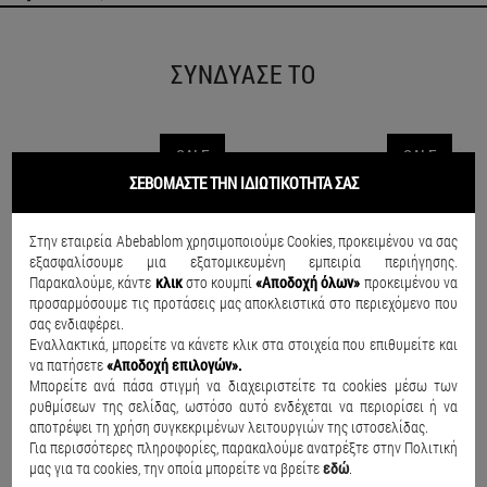
ΣΥΝΔΥΑΣΕ ΤΟ
SALE
SALE
ΣΕΒΟΜΑΣΤΕ ΤΗΝ ΙΔΙΩΤΙΚΟΤΗΤΑ ΣΑΣ
Στην εταιρεία Abebablom χρησιμοποιούμε Cookies, προκειμένου να σας
εξασφαλίσουμε μια εξατομικευμένη εμπειρία περιήγησης.
Παρακαλούμε, κάντε
κλικ
στο κουμπί
«Αποδοχή όλων»
προκειμένου να
προσαρμόσουμε τις προτάσεις μας αποκλειστικά στο περιεχόμενο που
σας ενδιαφέρει.
Εναλλακτικά, μπορείτε να κάνετε κλικ στα στοιχεία που επιθυμείτε και
να πατήσετε
«Αποδοχή επιλογών».
Μπορείτε ανά πάσα στιγμή να διαχειριστείτε τα cookies μέσω των
ρυθμίσεων της σελίδας, ωστόσο αυτό ενδέχεται να περιορίσει ή να
αποτρέψει τη χρήση συγκεκριμένων λειτουργιών της ιστοσελίδας.
Για περισσότερες πληροφορίες, παρακαλούμε ανατρέξτε στην Πολιτική
μας για τα cookies, την οποία μπορείτε να βρείτε
εδώ
.