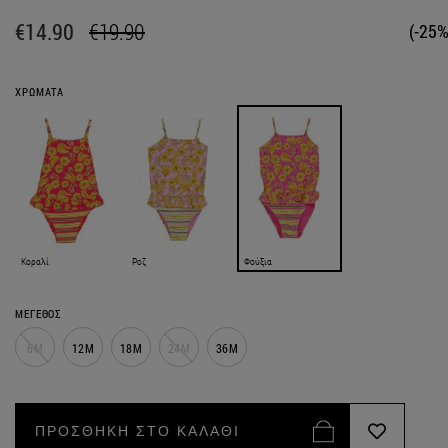
€14.90
€19.90
(-25%
ΧΡΩΜΑΤΑ
Κοραλί
Ροζ
Φούξια
ΜΕΓΕΘΟΣ
6M
12M
18M
24M
36M
ΠΡΟΣΘΗΚΗ ΣΤΟ ΚΑΛΑΘΙ