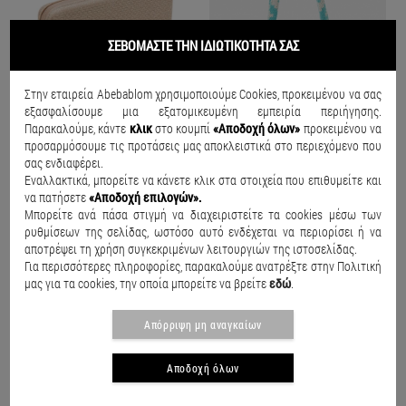
ΣΕΒΟΜΑΣΤΕ ΤΗΝ ΙΔΙΩΤΙΚΟΤΗΤΑ ΣΑΣ
Στην εταιρεία Abebablom χρησιμοποιούμε Cookies, προκειμένου να σας
εξασφαλίσουμε μια εξατομικευμένη εμπειρία περιήγησης.
Παρακαλούμε, κάντε
κλικ
στο κουμπί
«Αποδοχή όλων»
προκειμένου να
προσαρμόσουμε τις προτάσεις μας αποκλειστικά στο περιεχόμενο που
σας ενδιαφέρει.
Εναλλακτικά, μπορείτε να κάνετε κλικ στα στοιχεία που επιθυμείτε και
να πατήσετε
«Αποδοχή επιλογών».
Μπορείτε ανά πάσα στιγμή να διαχειριστείτε τα cookies μέσω των
Havaianas Mini Bag Plus Glitter Χρυσό
Τσάντα shopper με γεωμετρικό σχέδιο Aqua
H
ρυθμίσεων της σελίδας, ωστόσο αυτό ενδέχεται να περιορίσει ή να
€22.00
€49.99
€
αποτρέψει τη χρήση συγκεκριμένων λειτουργιών της ιστοσελίδας.
Για περισσότερες πληροφορίες, παρακαλούμε ανατρέξτε στην Πολιτική
μας για τα cookies, την οποία μπορείτε να βρείτε
εδώ
.
Απόρριψη μη αναγκαίων
Αποδοχή όλων
ΕΙΔΑΤΕ ΠΡΟΣΦΑΤΑ