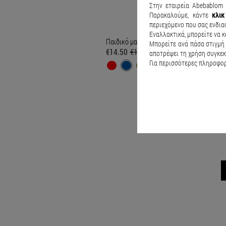
Στην εταιρεία Abebablom 
Παρακαλούμε, κάντε
κλι
περιεχόμενο που σας ενδια
Εναλλακτικά, μπορείτε να κ
Παιδικό μαγιό Cars Μπλε
Μπορείτε ανά πάσα στιγμή 
€14.50
€19.90
αποτρέψει τη χρήση συγκεκ
Για περισσότερες πληροφορί