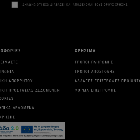
ΔΗΛΩΝΩ ΟΤΙ ΕΧΩ ΔΙΑΒΑΣΕΙ ΚΑΙ ΑΠΟΔΕΧΟΜΑΙ ΤΟΥΣ
ΟΡΟΥΣ ΧΡΗΣΗΣ
.
ΡΟΦΟΡΙΕΣ
ΧΡΗΣΙΜΑ
 ΕΊΜΑΣΤΕ
ΤΡΌΠΟΙ ΠΛΗΡΩΜΉΣ
ΙΝΩΝΊΑ
ΤΡΌΠΟΙ ΑΠΟΣΤΟΛΉΣ
ΤΙΚΉ ΑΠΟΡΡΉΤΟΥ
ΑΛΛΑΓΈΣ-ΕΠΙΣΤΡΟΦΈΣ ΠΡΟΪΌΝΤ
ΤΙΚΉ ΠΡΟΣΤΑΣΊΑΣ ΔΕΔΟΜΈΝΩΝ
ΦΌΡΜΑ ΕΠΙΣΤΡΟΦΉΣ
OOKIES
ΩΠΙΚΆ ΔΕΔΟΜΈΝΑ
 ΧΡΉΣΗΣ