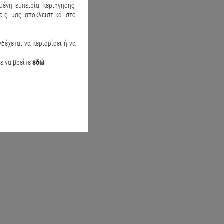
μένη εμπειρία περιήγησης.
ις μας αποκλειστικά στο
αγιό Speed action Μπλε
Παιδικό μαγιό Water active Θαλασ
δέχεται να περιορίσει ή να
20.90
€14.50
€19.90
τε να βρείτε
εδώ
.