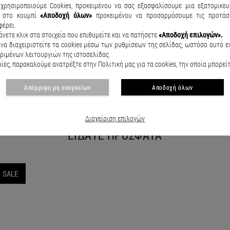
χρησιμοποιούμε Cookies, προκειμένου να σας εξασφαλίσουμε μια εξατομικευ
κ
στο κουμπί
«Αποδοχή όλων»
προκειμένου να προσαρμόσουμε τις προτάσε
φέρει.
άνετε κλικ στα στοιχεία που επιθυμείτε και να πατήσετε
«Αποδοχή επιλογών».
Παιδικό μαγιό Animals Μαύρο
Παιδικό μ
να διαχειριστείτε τα cookies μέσω των ρυθμίσεων της σελίδας, ωστόσο αυτό εν
€14.50
€19.90
€15.50
€
ριμένων λειτουργιών της ιστοσελίδας.
ες, παρακαλούμε ανατρέξτε στην Πολιτική μας για τα cookies, την οποία μπορεί
Απόρριψη μη αναγκαίων
Αποδοχή όλων
Διαχείριση επιλογών
ΕΙΔΑΤΕ ΠΡΟΣΦΑΤΑ
SALE