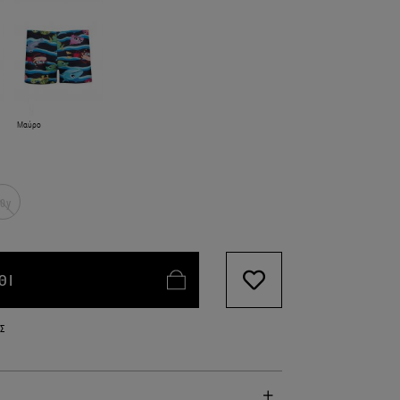
Μαύρο
0y
ΘΙ
Σ