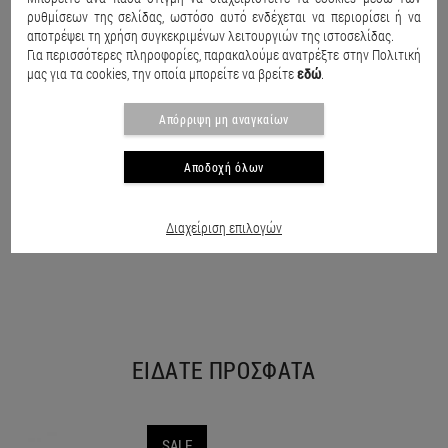
ρυθμίσεων της σελίδας, ωστόσο αυτό ενδέχεται να περιορίσει ή να
αποτρέψει τη χρήση συγκεκριμένων λειτουργιών της ιστοσελίδας.
Για περισσότερες πληροφορίες, παρακαλούμε ανατρέξτε στην Πολιτική
μας για τα cookies, την οποία μπορείτε να βρείτε
εδώ
.
Απόρριψη μη αναγκαίων
Αποδοχή όλων
Παιδικό μαγιό βερμούδα Seashell Μαύρο
Παιδικό μαγιό βερμούδα Seashell Μπλε Σκούρο
Π
€15.50
€20.90
€15.50
€20.90
€
Διαχείριση επιλογών
ΕΙΔΑΤΕ ΠΡΟΣΦΑΤΑ
SALE