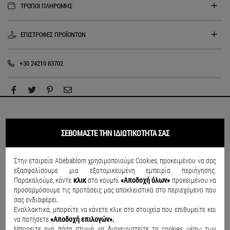
ΤΡΟΠΟΙ ΠΛΗΡΩΜΗΣ
ΕΠΙΣΤΡΟΦΕΣ ΠΡΟΪΟΝΤΩΝ
+30 24210 83702
ΣΥΝΔΥΑΣΕ ΤΟ
ΣΕΒΟΜΑΣΤΕ ΤΗΝ ΙΔΙΩΤΙΚΟΤΗΤΑ ΣΑΣ
Στην εταιρεία Abebablom χρησιμοποιούμε Cookies, προκειμένου να σας
SALE
SALE
εξασφαλίσουμε μια εξατομικευμένη εμπειρία περιήγησης.
Παρακαλούμε, κάντε
κλικ
στο κουμπί
«Αποδοχή όλων»
προκειμένου να
προσαρμόσουμε τις προτάσεις μας αποκλειστικά στο περιεχόμενο που
σας ενδιαφέρει.
Εναλλακτικά, μπορείτε να κάνετε κλικ στα στοιχεία που επιθυμείτε και
να πατήσετε
«Αποδοχή επιλογών».
Μπορείτε ανά πάσα στιγμή να διαχειριστείτε τα cookies μέσω των