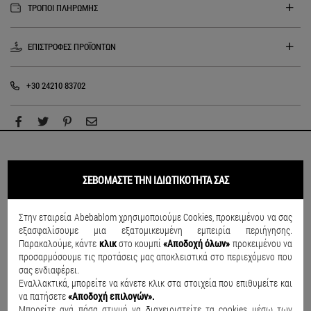
ΤΡΟΠΟΙ ΠΛΗΡΩΜΗΣ
ΕΠΙΣΤΡΟΦΕΣ ΠΡΟΪΟΝΤΩΝ
+30 24210 83702
ΣΥΝΔΥΑΣΕ ΤΟ
ΣΕΒΟΜΑΣΤΕ ΤΗΝ ΙΔΙΩΤΙΚΟΤΗΤΑ ΣΑΣ
Στην εταιρεία Abebablom χρησιμοποιούμε Cookies, προκειμένου να σας
SALE
SALE
εξασφαλίσουμε μια εξατομικευμένη εμπειρία περιήγησης.
Παρακαλούμε, κάντε
κλικ
στο κουμπί
«Αποδοχή όλων»
προκειμένου να
προσαρμόσουμε τις προτάσεις μας αποκλειστικά στο περιεχόμενο που
σας ενδιαφέρει.
Εναλλακτικά, μπορείτε να κάνετε κλικ στα στοιχεία που επιθυμείτε και
να πατήσετε
«Αποδοχή επιλογών».
Μπορείτε ανά πάσα στιγμή να διαχειριστείτε τα cookies μέσω των