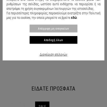
ρυθμίσεων της σελίδας, ωστόσο αυτό ενδέχεται να περιορίσει ή να
αποτρέψει τη χρήση συγκεκριμένων λειτουργιών της ιστοσελίδας.
Για περισσότερες πληροφορίες, παρακαλούμε ανατρέξτε στην Πολιτική
μας για τα cookies, την οποία μπορείτε να βρείτε
εδώ
.
Απόρριψη μη αναγκαίων
Αποδοχή όλων
Παιδικό μαγιό Speed action Χακί
Παιδικό μαγιό βερμούδα Seashell Κόκκινο
€15.50
€20.90
€15.50
€20.90
€
Διαχείριση επιλογών
ΕΙΔΑΤΕ ΠΡΟΣΦΑΤΑ
SALE