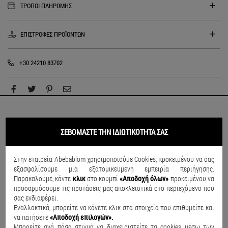
ΤΡΟΠΟΙ ΠΛΗΡΩΜΗΣ
ΕΠΙΣΤΡΟΦΕΣ ΠΡΟΪΟΝΤΩΝ
+30 24210 83702
ΣΥΝΔΥΑΣΕ ΤΟ
ΣΕΒΟΜΑΣΤΕ ΤΗΝ ΙΔΙΩΤΙΚΟΤΗΤΑ ΣΑΣ
Στην εταιρεία Abebablom χρησιμοποιούμε Cookies, προκειμένου να σας
SALE
SALE
εξασφαλίσουμε μια εξατομικευμένη εμπειρία περιήγησης.
Παρακαλούμε, κάντε
κλικ
στο κουμπί
«Αποδοχή όλων»
προκειμένου να
προσαρμόσουμε τις προτάσεις μας αποκλειστικά στο περιεχόμενο που
σας ενδιαφέρει.
Εναλλακτικά, μπορείτε να κάνετε κλικ στα στοιχεία που επιθυμείτε και
να πατήσετε
«Αποδοχή επιλογών».
Μπορείτε ανά πάσα στιγμή να διαχειριστείτε τα cookies μέσω των