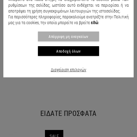
ρυθμίσεων της σελίδας, ωστόσο αυτό ενδέχεται να περιορίσει ή να
αποτρέψει τη χρήση συγκεκριμένων λειτουργιών της ιστοσελίδας.
Για περισσότερες πληροφορίες, παρακαλούμε ανατρέξτε στην Πολιτική
μας για τα cookies, την οποία μπορείτε να βρείτε
εδώ
.
Απόρριψη μη αναγκαίων
Αποδοχή όλων
Παιδικό μαγιό βερμούδα Seashell Μαύρο
Παιδικό μαγιό Speed action Κόκκινο
€15.50
€20.90
€15.50
€20.90
€
Διαχείριση επιλογών
ΕΙΔΑΤΕ ΠΡΟΣΦΑΤΑ
SALE