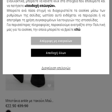
Εναλλακτικά, μπορείτε να κάνετε κλικ στα στοιχεία που επιθυμείτε και
ΕΙΔΑΤΕ ΠΡΟΣΦΑΤΑ
να πατήσετε
«Αποδοχή επιλογών».
Μπορείτε ανά πάσα στιγμή να διαχειριστείτε τα cookies μέσω των
ρυθμίσεων της σελίδας, ωστόσο αυτό ενδέχεται να περιορίσει ή να
αποτρέψει τη χρήση συγκεκριμένων λειτουργιών της ιστοσελίδας.
SALE
Για περισσότερες πληροφορίες, παρακαλούμε ανατρέξτε στην Πολιτική
μας για τα cookies, την οποία μπορείτε να βρείτε
εδώ
.
Απόρριψη μη αναγκαίων
Αποδοχή όλων
Διαχείριση επιλογών
Μποτάκια ankle με τακούνι Μαύρο
€22.90
€39.90