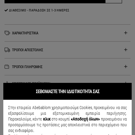
ΔΙΑΘΈΣΙΜΟ - ΠΑΡΆΔΟΣΗ ΣΕ 1-3 ΗΜΈΡΕΣ
ΧΑΡΑΚΤΗΡΙΣΤΙΚΑ
ΤΡΟΠΟΙ ΑΠΟΣΤΟΛΗΣ
ΤΡΟΠΟΙ ΠΛΗΡΩΜΗΣ
ΕΠΙΣΤΡΟΦΕΣ ΠΡΟΪΟΝΤΩΝ
ΣΕΒΟΜΑΣΤΕ ΤΗΝ ΙΔΙΩΤΙΚΟΤΗΤΑ ΣΑΣ
+30 24210 83702
Στην εταιρεία Abebablom χρησιμοποιούμε Cookies, προκειμένου να σας
εξασφαλίσουμε μια εξατομικευμένη εμπειρία περιήγησης.
Παρακαλούμε, κάντε
κλικ
στο κουμπί
«Αποδοχή όλων»
προκειμένου να
προσαρμόσουμε τις προτάσεις μας αποκλειστικά στο περιεχόμενο που
σας ενδιαφέρει.