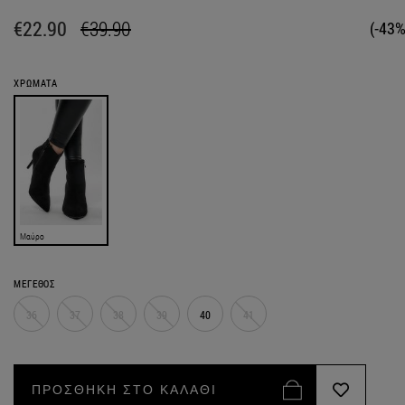
€22.90
€39.90
(-43%
ΧΡΩΜΑΤΑ
Μαύρο
ΜΕΓΕΘΟΣ
36
37
38
39
40
41
ΠΡΟΣΘΗΚΗ ΣΤΟ ΚΑΛΑΘΙ