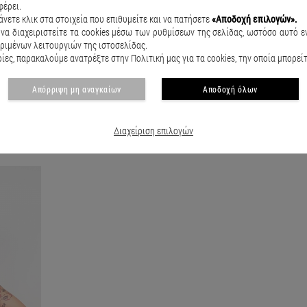
Urban black full length cargo Minu Μπεζ
Square he
φέρει.
€27.90
€34.90
€24.90
€
άνετε κλικ στα στοιχεία που επιθυμείτε και να πατήσετε
«Αποδοχή επιλογών».
να διαχειριστείτε τα cookies μέσω των ρυθμίσεων της σελίδας, ωστόσο αυτό εν
ριμένων λειτουργιών της ιστοσελίδας.
ες, παρακαλούμε ανατρέξτε στην Πολιτική μας για τα cookies, την οποία μπορεί
Απόρριψη μη αναγκαίων
Αποδοχή όλων
ΕΙΔΑΤΕ ΠΡΟΣΦΑΤΑ
Διαχείριση επιλογών