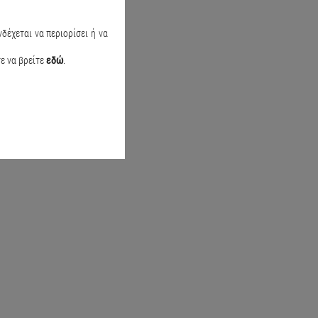
el Pumps Μπεζ
Σετ μαγιό brasil Sea flower Μαύρο
29.90
€19.90
€24.90
δέχεται να περιορίσει ή να
τε να βρείτε
εδώ
.