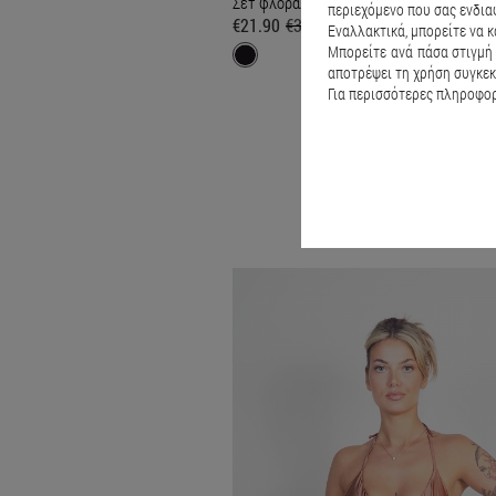
Σετ φλοράλ με ζαρτιέρες Serenity Μαύρο
περιεχόμενο που σας ενδια
€21.90
€32.90
Εναλλακτικά, μπορείτε να κ
Μπορείτε ανά πάσα στιγμή 
αποτρέψει τη χρήση συγκεκ
Για περισσότερες πληροφορί