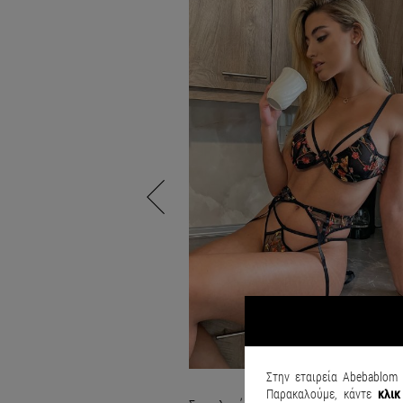
Στην εταιρεία Abebablom 
Παρακαλούμε, κάντε
κλι