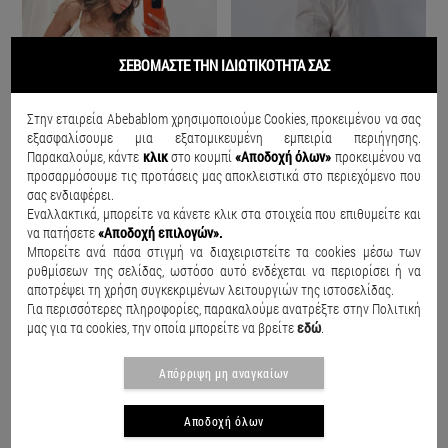
ΣΕΒΟΜΑΣΤΕ ΤΗΝ ΙΔΙΩΤΙΚΟΤΗΤΑ ΣΑΣ
Στην εταιρεία Abebablom χρησιμοποιούμε Cookies, προκειμένου να σας
εξασφαλίσουμε μια εξατομικευμένη εμπειρία περιήγησης.
Παρακαλούμε, κάντε
κλικ
στο κουμπί
«Αποδοχή όλων»
προκειμένου να
προσαρμόσουμε τις προτάσεις μας αποκλειστικά στο περιεχόμενο που
σας ενδιαφέρει.
Εναλλακτικά, μπορείτε να κάνετε κλικ στα στοιχεία που επιθυμείτε και
να πατήσετε
«Αποδοχή επιλογών».
Μπορείτε ανά πάσα στιγμή να διαχειριστείτε τα cookies μέσω των
ρυθμίσεων της σελίδας, ωστόσο αυτό ενδέχεται να περιορίσει ή να
2 Piece set Tim Μπεζ
Urban black full length cargo Minu Μπεζ
2
αποτρέψει τη χρήση συγκεκριμένων λειτουργιών της ιστοσελίδας.
€35.00
€66.00
€27.90
€34.90
€
Για περισσότερες πληροφορίες, παρακαλούμε ανατρέξτε στην Πολιτική
μας για τα cookies, την οποία μπορείτε να βρείτε
εδώ
.
Απόρριψη μη αναγκαίων
Αποδοχή όλων